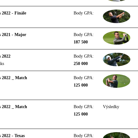
 2022 - Finále
Body GPA:
 2021 - Major
Body GPA:
187 500
s 2022
Body GPA:
aks
250 000
s 2022 _ Match
Body GPA:
125 000
s 2022 _ Match
Body GPA:
Výsledky
125 000
 2022 - Texas
Body GPA: