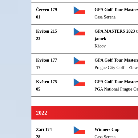
Červen 179
GPA Golf Tour Master
01
Casa Serena
Květen 215
GPA MASTERS 2023 tu
23
jamek
Kácov
Květen 177
GPA Golf Tour Master
17
Prague City Golf - Zbra
Květen 175
GPA Golf Tour Master
05
PGA National Prague O
2022
Září 174
Winners Cup
28
Casa Serena