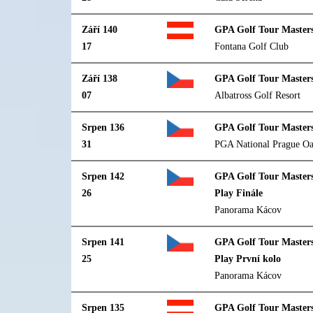
Září 140
GPA Golf Tour Masters
17
Fontana Golf Club
Září 138
GPA Golf Tour Masters
07
Albatross Golf Resort
Srpen 136
GPA Golf Tour Master
31
PGA National Prague O
Srpen 142
GPA Golf Tour Master
26
Play Finále
Panorama Kácov
Srpen 141
GPA Golf Tour Master
25
Play První kolo
Panorama Kácov
Srpen 135
GPA Golf Tour Masters