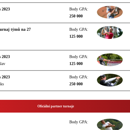
s 2023
Body GPA:
250 000
rnaj týmů na 27
Body GPA:
125 000
s 2023
Body GPA:
slav
125 000
s 2023
Body GPA:
aks
250 000
Oficiální partner turnaje
Body GPA: