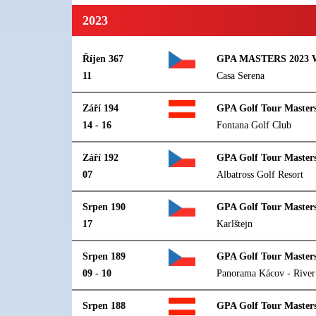
2023
Říjen 367
GPA MASTERS 2023 W
11
Casa Serena
Září 194
GPA Golf Tour Master
14 - 16
Fontana Golf Club
Září 192
GPA Golf Tour Masters
07
Albatross Golf Resort
Srpen 190
GPA Golf Tour Master
17
Karlštejn
Srpen 189
GPA Golf Tour Master
09 - 10
Panorama Kácov - River
Srpen 188
GPA Golf Tour Masters