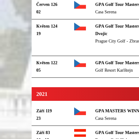
Červen 126
GPA Golf Tour Master
02
Casa Serena
Květen 124
GPA Golf Tour Masters 
19
Dvojic
Prague City Golf - Zbra
Květen 122
GPA Golf Tour Master
05
Golf Resort Karlštejn
2021
Září 119
GPA MASTERS WINN
23
Casa Serena
Září 83
GPA Golf Tour Masters