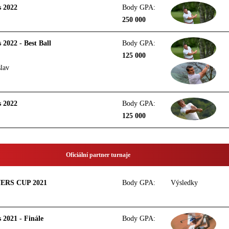
s 2022
Body GPA:
250 000
2022 - Best Ball
Body GPA:
125 000
slav
s 2022
Body GPA:
125 000
Oficiální partner turnaje
ERS CUP 2021
Body GPA:
Výsledky
 2021 - Finále
Body GPA: