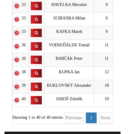
33
HAVELKA Miroslav
9
33
SCIRANKA Milan
9
33
KAFKA Marek
9
36
VODSEĎÁLEK Tomáš
11
36
BABČÁK Peter
11
38
KUPKA Jan
12
39
KUKLOVSKÝ Alexander
18
40
JAROŠ Zdeněk
19
Showing 1 to 40 of 40 entries
Previous
1
Next