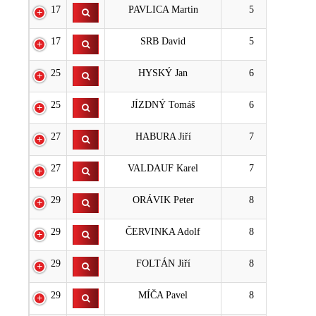
17
PAVLICA Martin
5
17
SRB David
5
25
HYSKÝ Jan
6
25
JÍZDNÝ Tomáš
6
27
HABURA Jiří
7
27
VALDAUF Karel
7
29
ORÁVIK Peter
8
29
ČERVINKA Adolf
8
29
FOLTÁN Jiří
8
29
MÍČA Pavel
8