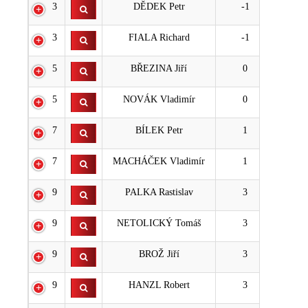
3
DĚDEK Petr
-1
3
FIALA Richard
-1
5
BŘEZINA Jiří
0
5
NOVÁK Vladimír
0
7
BÍLEK Petr
1
7
MACHÁČEK Vladimír
1
9
PALKA Rastislav
3
9
NETOLICKÝ Tomáš
3
9
BROŽ Jiří
3
9
HANZL Robert
3