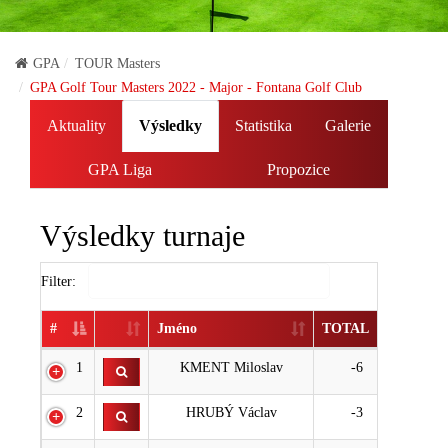
GPA
TOUR Masters
GPA Golf Tour Masters 2022 - Major - Fontana Golf Club
Aktuality
Výsledky
Statistika
Galerie
GPA Liga
Propozice
Výsledky turnaje
Filter:
#
Jméno
TOTAL
1
KMENT Miloslav
-6
2
HRUBÝ Václav
-3