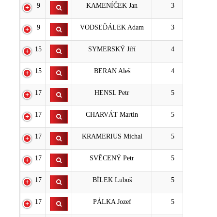
9
KAMENÍČEK Jan
3
9
VODSEĎÁLEK Adam
3
15
SYMERSKÝ Jiří
4
15
BERAN Aleš
4
17
HENSL Petr
5
17
CHARVÁT Martin
5
17
KRAMERIUS Michal
5
17
SVĚCENÝ Petr
5
17
BÍLEK Luboš
5
17
PÁLKA Jozef
5