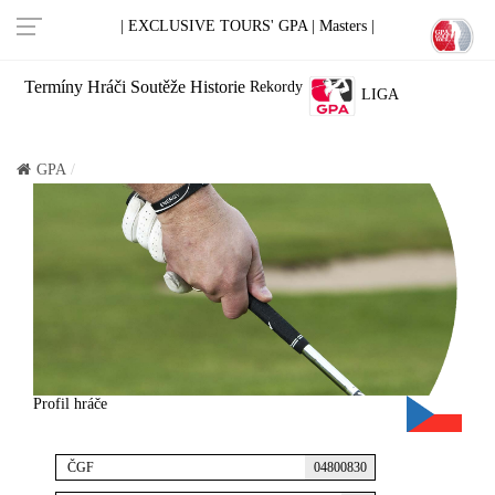
| EXCLUSIVE TOURS' GPA |
Masters |
Termíny
Hráči
Soutěže
Historie
Rekordy
LIGA
GPA
Profil hráče
ČGF
04800830