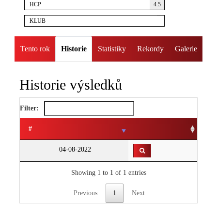
HCP
4.5
KLUB
Tento rok
Historie
Statistiky
Rekordy
Galerie
Historie výsledků
Filter:
#
04-08-2022
Showing 1 to 1 of 1 entries
Previous
1
Next