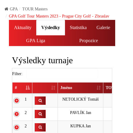
GPA
TOUR Masters
GPA Golf Tour Masters 2023 - Prague City Golf - Zbraslav
Aktuality
Výsledky
Statistika
Galerie
GPA Liga
Propozice
Výsledky turnaje
Filter:
#
Jméno
TOTAL
1
NETOLICKÝ Tomáš
2
2
PAVLÍK Jan
4
2
KUPKA Jan
4