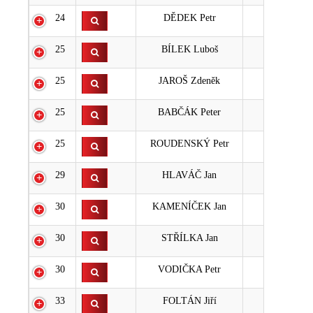
24
DĚDEK Petr
17
25
BÍLEK Luboš
18
25
JAROŠ Zdeněk
18
25
BABČÁK Peter
18
25
ROUDENSKÝ Petr
18
29
HLAVÁČ Jan
19
30
KAMENÍČEK Jan
20
30
STŘÍLKA Jan
20
30
VODIČKA Petr
20
33
FOLTÁN Jiří
23