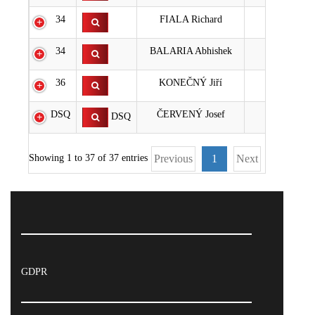
34
FIALA Richard
25
34
BALARIA Abhishek
25
36
KONEČNÝ Jiří
28
DSQ
ČERVENÝ Josef
3
DSQ
Showing 1 to 37 of 37 entries
Previous
1
Next
GDPR