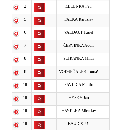
2
ZELENKA Petr
4
5
PALKA Rastislav
5
6
VALDAUF Karel
6
7
ČERVINKA Adolf
7
8
SCIRANKA Milan
8
8
VODSEĎÁLEK Tomáš
8
10
PAVLICA Martin
9
10
HYSKÝ Jan
9
10
HAVELKA Miroslav
9
10
BAUDIS Jiří
9