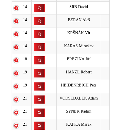
14
SRB David
10
14
BERAN Aleš
10
14
KRŠŇÁK Vít
10
14
KARAS Miroslav
10
18
BŘEZINA Jiří
11
19
HANZL Robert
15
19
HEIDENREICH Petr
15
21
VODSEĎÁLEK Adam
16
21
SYNEK Radim
16
21
KAFKA Marek
16