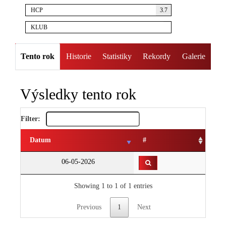
HCP
3.7
KLUB
Tento rok
Historie
Statistiky
Rekordy
Galerie
Výsledky tento rok
Filter:
Datum
#
06-05-2026
Showing 1 to 1 of 1 entries
Previous
1
Next