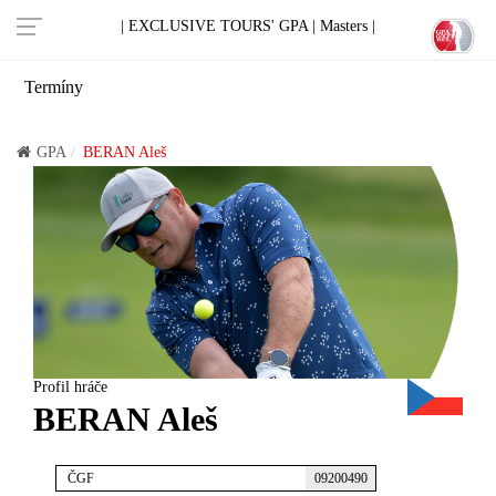
| EXCLUSIVE TOURS' GPA |
Masters |
Termíny
GPA
BERAN Aleš
Profil hráče
BERAN Aleš
ČGF
09200490