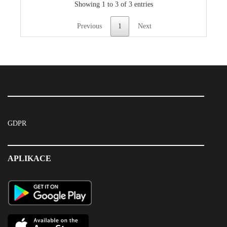
Showing 1 to 3 of 3 entries
Previous
1
Next
GDPR
APLIKACE