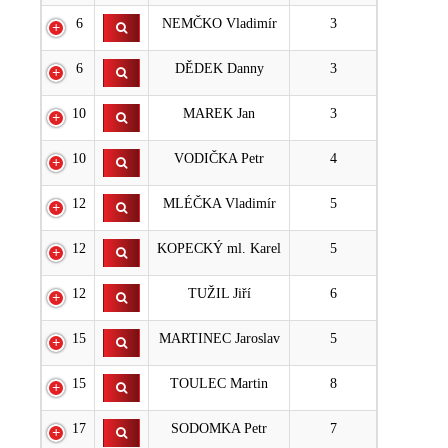
6
NEMČKO Vladimír
3
6
DĚDEK Danny
3
10
MAREK Jan
3
10
VODIČKA Petr
4
12
MLÉČKA Vladimír
5
12
KOPECKÝ ml. Karel
5
12
TUŽIL Jiří
6
15
MARTINEC Jaroslav
5
15
TOULEC Martin
8
17
SODOMKA Petr
7