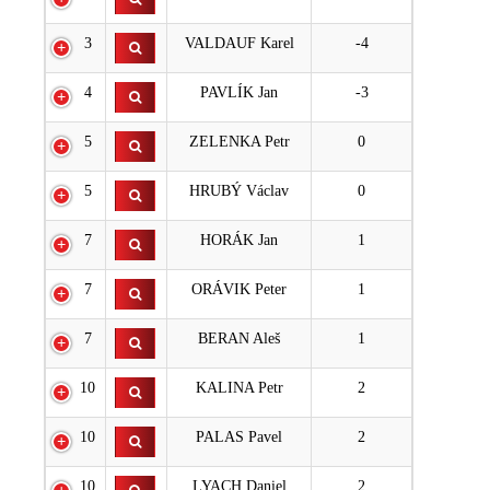
3
VALDAUF Karel
-4
4
PAVLÍK Jan
-3
5
ZELENKA Petr
0
5
HRUBÝ Václav
0
7
HORÁK Jan
1
7
ORÁVIK Peter
1
7
BERAN Aleš
1
10
KALINA Petr
2
10
PALAS Pavel
2
10
LYACH Daniel
2