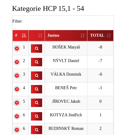
Kategorie HCP 15,1 - 54
Filter:
#
Jméno
TOTAL
1
HOŠEK Matyáš
-8
2
NÝVLT Daniel
-7
3
VÁLKA Dominik
-6
4
BENEŠ Petr
-1
5
JÍROVEC Jakub
0
6
KOTYZA Jindřich
1
6
BUDINSKÝ Roman
2