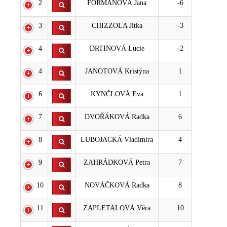
2
FORMANOVÁ Jana
-6
3
CHIZZOLA Jitka
-3
4
DRTINOVÁ Lucie
-2
4
JANOTOVÁ Kristýna
1
6
KYNČLOVÁ Eva
1
7
DVOŘÁKOVÁ Radka
6
8
LUBOJACKÁ Vladimíra
4
9
ZAHRÁDKOVÁ Petra
7
10
NOVÁČKOVÁ Radka
8
11
ZAPLETALOVÁ Věra
10