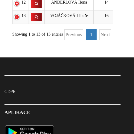
12
ANDERLOVÁ Ilona
14
13
VOJÁČKOVÁ Libuše
16
Showing 1 to 13 of 13 entries
Previous
1
Next
GDPR
APLIKACE