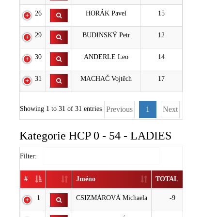
26
HORÁK Pavel
15
29
BUDINSKÝ Petr
12
30
ANDERLE Leo
14
31
MACHAČ Vojtěch
17
Showing 1 to 31 of 31 entries
Previous
1
Next
Kategorie HCP 0 - 54 - LADIES
Filter:
#
Jméno
TOTAL
1
CSIZMÁROVÁ Michaela
-9