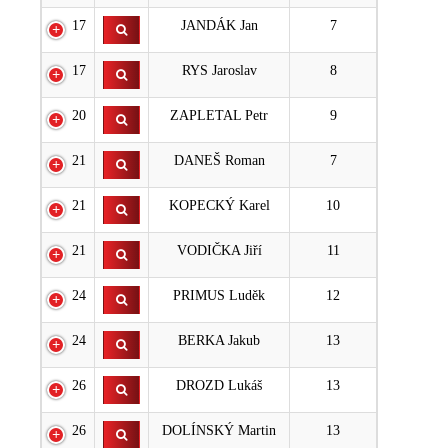
17
JANDÁK Jan
7
17
RYS Jaroslav
8
20
ZAPLETAL Petr
9
21
DANEŠ Roman
7
21
KOPECKÝ Karel
10
21
VODIČKA Jiří
11
24
PRIMUS Luděk
12
24
BERKA Jakub
13
26
DROZD Lukáš
13
26
DOLÍNSKÝ Martin
13