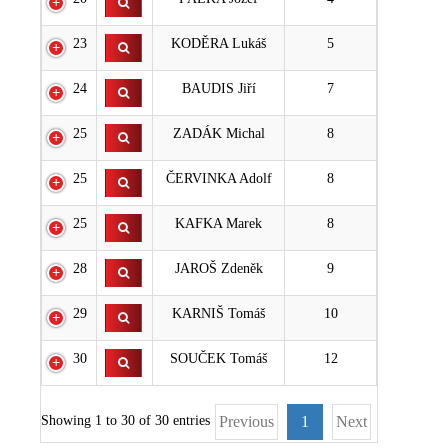
23
KODĚRA Lukáš
5
24
BAUDIS Jiří
7
25
ZADÁK Michal
8
25
ČERVINKA Adolf
8
25
KAFKA Marek
8
28
JAROŠ Zdeněk
9
29
KARNIŠ Tomáš
10
30
SOUČEK Tomáš
12
Showing 1 to 30 of 30 entries
Previous
1
Next