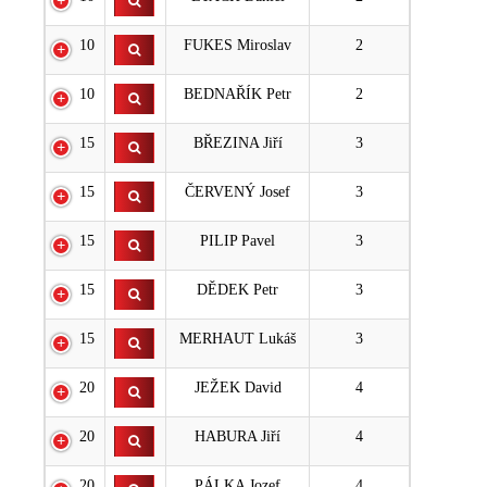
10
FUKES Miroslav
2
10
BEDNAŘÍK Petr
2
15
BŘEZINA Jiří
3
15
ČERVENÝ Josef
3
15
PILIP Pavel
3
15
DĚDEK Petr
3
15
MERHAUT Lukáš
3
20
JEŽEK David
4
20
HABURA Jiří
4
20
PÁLKA Jozef
4