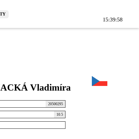
TY
15:39:59
ACKÁ Vladimíra
20500295
10.5