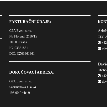
FAKTURAČNÍ ÚDAJE:
KON
Adol
GPA Event s.r.o.
Na Florenci 2116/15
CEO &
110 00 Praha 1
+420
IČ: 03361861
ado
DIČ: CZ03361861
Davi
Obchod
DORUČOVACÍ ADRESA:
+420
GPA Event s.r.o.
dav
Saarinenova 1140/4
198 00 Praha 9