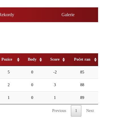
Rekordy
Galerie
Pozice
Body
Score
Počet ran
5
0
-2
85
2
0
3
88
1
0
1
89
Previous
1
Next