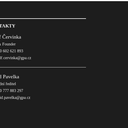
TAKTY
f Červinka
 Founder
 602 621 893
lf.cervinka@gpa.cz
d Pavelka
ní ředitel
 777 883 297
id.pavelka@gpa.cz