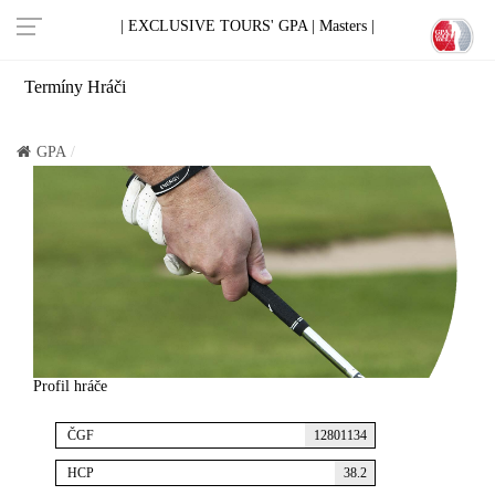
| EXCLUSIVE TOURS' GPA |
Masters |
Termíny
Hráči
GPA
Profil hráče
ČGF
12801134
HCP
38.2