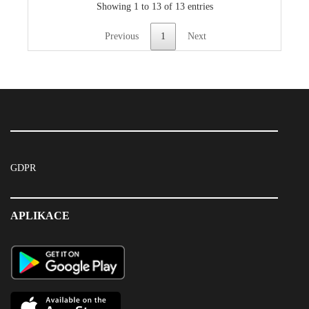
Showing 1 to 13 of 13 entries
Previous
1
Next
GDPR
APLIKACE