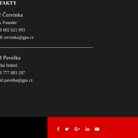
TAKTY
f Červinka
 Founder
 602 621 893
lf.cervinka@gpa.cz
d Pavelka
ní ředitel
 777 883 297
id.pavelka@gpa.cz