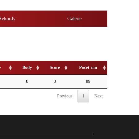
Rekordy
Galerie
e
Body
Score
Počet ran
0
0
89
Previous
1
Next