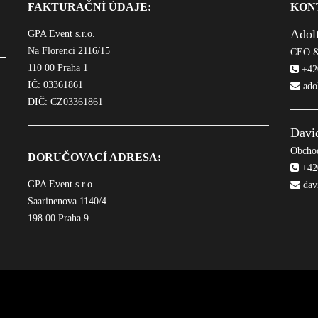
FAKTURAČNÍ ÚDAJE:
KON
Adol
GPA Event s.r.o.
Na Florenci 2116/15
CEO &
110 00 Praha 1
+420
IČ: 03361861
ado
DIČ: CZ03361861
Davi
Obchod
DORUČOVACÍ ADRESA:
+420
GPA Event s.r.o.
dav
Saarinenova 1140/4
198 00 Praha 9