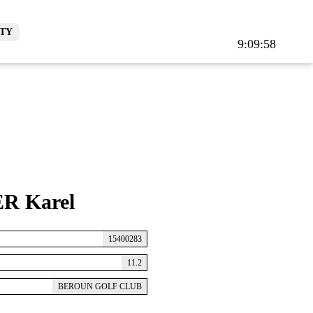
TY
9:09:58
R Karel
15400283
11.2
BEROUN GOLF CLUB