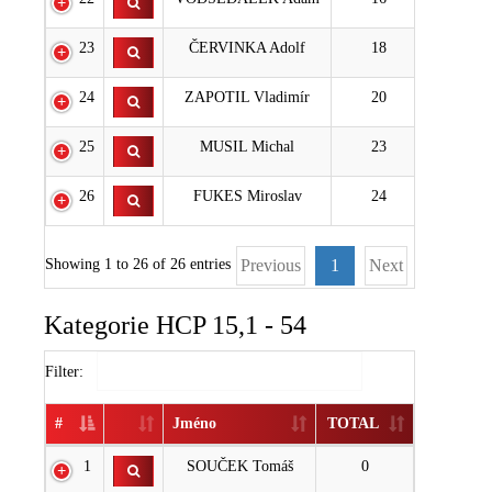
23
ČERVINKA Adolf
18
24
ZAPOTIL Vladimír
20
25
MUSIL Michal
23
26
FUKES Miroslav
24
Showing 1 to 26 of 26 entries
Previous
1
Next
Kategorie HCP 15,1 - 54
Filter:
#
Jméno
TOTAL
1
SOUČEK Tomáš
0