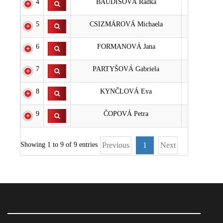
4
BAUDISOVÁ Radka
3
5
CSIZMÁROVÁ Michaela
5
6
FORMANOVÁ Jana
7
7
PARTYŠOVÁ Gabriela
8
8
KYNČLOVÁ Eva
8
9
ČOPOVÁ Petra
16
Showing 1 to 9 of 9 entries
Previous
1
Next