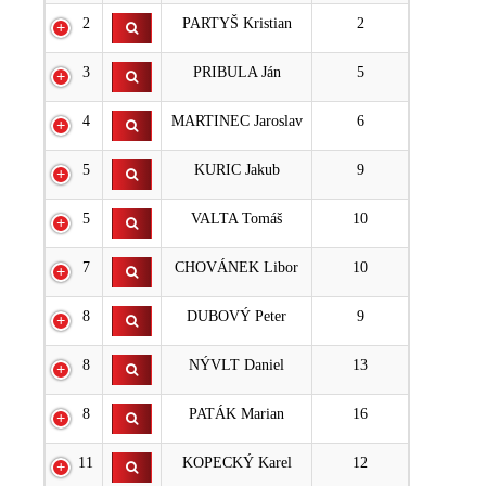
2
PARTYŠ Kristian
2
3
PRIBULA Ján
5
4
MARTINEC Jaroslav
6
5
KURIC Jakub
9
5
VALTA Tomáš
10
7
CHOVÁNEK Libor
10
8
DUBOVÝ Peter
9
8
NÝVLT Daniel
13
8
PATÁK Marian
16
11
KOPECKÝ Karel
12