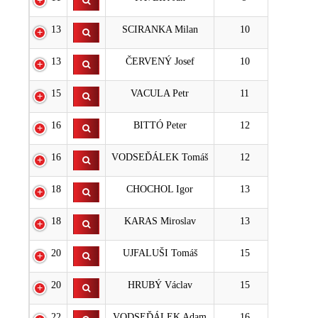
13
SCIRANKA Milan
10
13
ČERVENÝ Josef
10
15
VACULA Petr
11
16
BITTÓ Peter
12
16
VODSEĎÁLEK Tomáš
12
18
CHOCHOL Igor
13
18
KARAS Miroslav
13
20
UJFALUŠI Tomáš
15
20
HRUBÝ Václav
15
22
VODSEĎÁLEK Adam
16