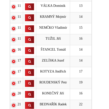
11
VÁLKA Dominik
13
11
KRAMNÝ Mojmír
14
11
NEMČKO Vladimír
15
11
TUŽIL Jiří
16
16
ŠTANCEL Tomáš
14
17
ZELÍSKA Jozef
14
17
KOTYZA Jindřich
17
17
ROUDENSKÝ Petr
19
20
KONEČNÝ Jiří
16
21
BEDNAŘÍK Radek
22