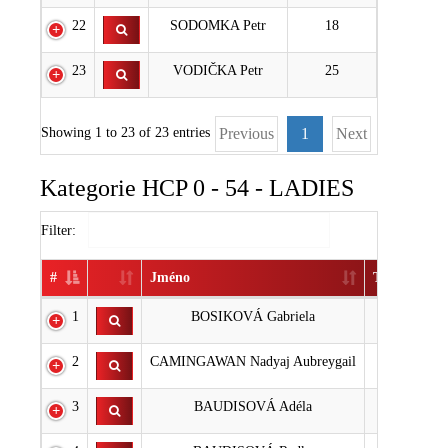
22
SODOMKA Petr
18
23
VODIČKA Petr
25
Showing 1 to 23 of 23 entries
Previous
1
Next
Kategorie HCP 0 - 54 - LADIES
Filter:
#
Jméno
TOTAL
1
BOSIKOVÁ Gabriela
-15
2
CAMINGAWAN Nadyaj Aubreygail
0
3
BAUDISOVÁ Adéla
3