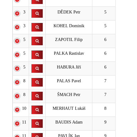
3
DĚDEK Petr
5
3
KOHEL Dominik
5
5
ZAPOTIL Filip
6
5
PALKA Rastislav
6
5
HABURA Jiří
6
8
PALAS Pavel
7
8
ŠMACH Petr
7
10
MERHAUT Lukáš
8
11
BAUDIS Adam
9
11
PAVLÍK Jan
9