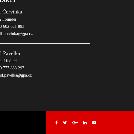
TAKTY
f Červinka
 Founder
 602 621 893
lf.cervinka@gpa.cz
d Pavelka
ní ředitel
 777 883 297
id.pavelka@gpa.cz