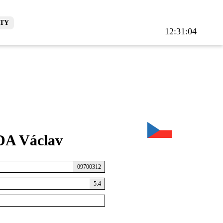
TY
12:31:04
A Václav
09700312
5.4