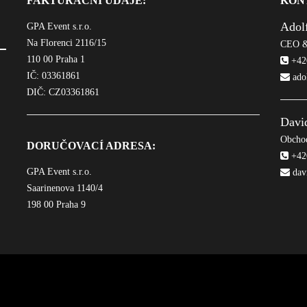
FAKTURAČNÍ ÚDAJE:
KON
Adol
GPA Event s.r.o.
Na Florenci 2116/15
CEO &
110 00 Praha 1
+420
IČ: 03361861
ado
DIČ: CZ03361861
Davi
Obchod
DORUČOVACÍ ADRESA:
+420
GPA Event s.r.o.
dav
Saarinenova 1140/4
198 00 Praha 9