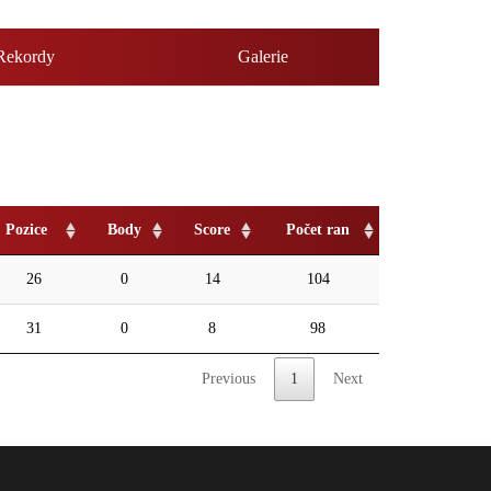
Rekordy
Galerie
Pozice
Body
Score
Počet ran
26
0
14
104
31
0
8
98
Previous
1
Next