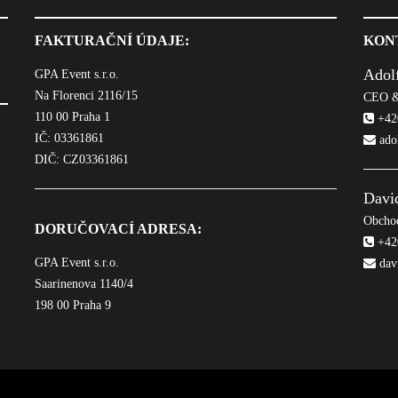
FAKTURAČNÍ ÚDAJE:
KON
Adol
GPA Event s.r.o.
Na Florenci 2116/15
CEO &
110 00 Praha 1
+420
IČ: 03361861
ado
DIČ: CZ03361861
Davi
Obchod
DORUČOVACÍ ADRESA:
+420
GPA Event s.r.o.
dav
Saarinenova 1140/4
198 00 Praha 9