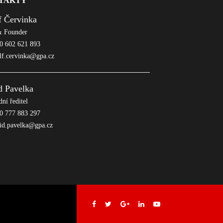
TAKTY
f Červinka
 Founder
 602 621 893
lf.cervinka@gpa.cz
d Pavelka
ní ředitel
 777 883 297
id.pavelka@gpa.cz