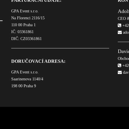
FAKTURAČNÍ ÚDAJE:
KON
Adol
GPA Event s.r.o.
Na Florenci 2116/15
CEO &
110 00 Praha 1
+420
IČ: 03361861
ado
DIČ: CZ03361861
Davi
Obchod
DORUČOVACÍ ADRESA:
+420
GPA Event s.r.o.
dav
Saarinenova 1140/4
198 00 Praha 9