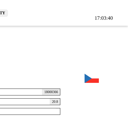
TY
17:03:41
18000366
20.8