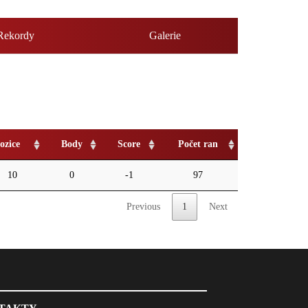
Rekordy
Galerie
ozice
Body
Score
Počet ran
10
0
-1
97
Previous
1
Next