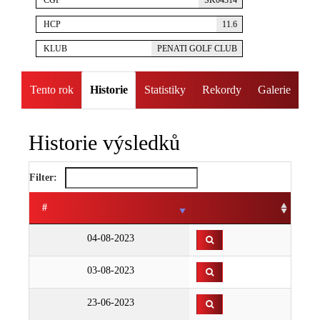
ČGF
SK04314
HCP
11.6
KLUB
PENATI GOLF CLUB
Tento rok
Historie
Statistiky
Rekordy
Galerie
Historie výsledků
Filter:
#
04-08-2023
03-08-2023
23-06-2023