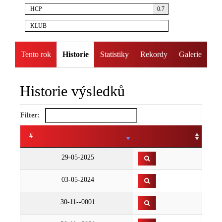
HCP
0.7
KLUB
Tento rok
Historie
Statistiky
Rekordy
Galerie
Historie výsledků
Filter:
#
29-05-2025
03-05-2024
30-11--0001