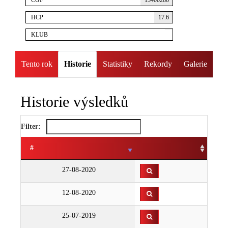
ČGF
15400280
HCP
17.6
KLUB
Tento rok
Historie
Statistiky
Rekordy
Galerie
Historie výsledků
Filter:
#
27-08-2020
12-08-2020
25-07-2019