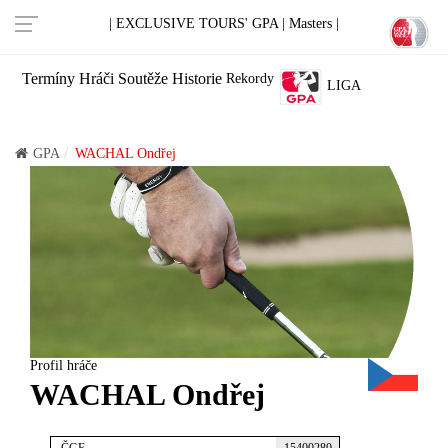
| EXCLUSIVE TOURS' GPA |
Masters |
Termíny
Hráči
Soutěže
Historie
Rekordy
LIGA
GPA
WACHAL Ondřej
Profil hráče
WACHAL Ondřej