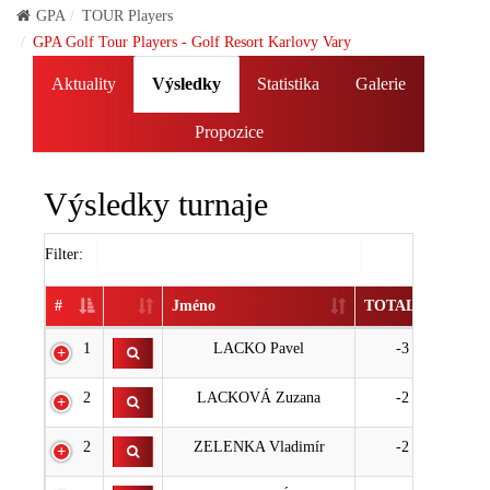
GPA
TOUR Players
GPA Golf Tour Players - Golf Resort Karlovy Vary
Aktuality
Výsledky
Statistika
Galerie
Propozice
Výsledky turnaje
Filter:
#
Jméno
TOTAL
1
LACKO Pavel
-3
2
LACKOVÁ Zuzana
-2
2
ZELENKA Vladimír
-2