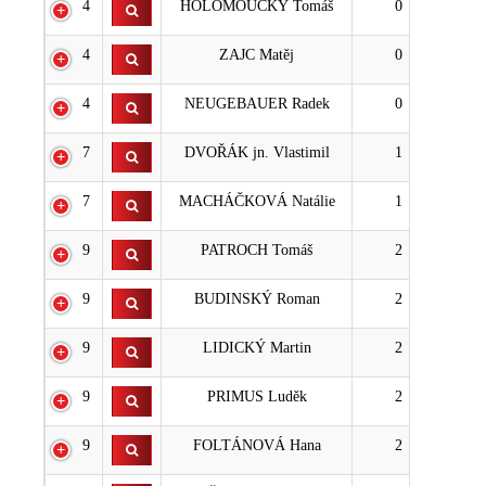
4
HOLOMOUCKÝ Tomáš
0
4
ZAJC Matěj
0
4
NEUGEBAUER Radek
0
7
DVOŘÁK jn. Vlastimil
1
7
MACHÁČKOVÁ Natálie
1
9
PATROCH Tomáš
2
9
BUDINSKÝ Roman
2
9
LIDICKÝ Martin
2
9
PRIMUS Luděk
2
9
FOLTÁNOVÁ Hana
2