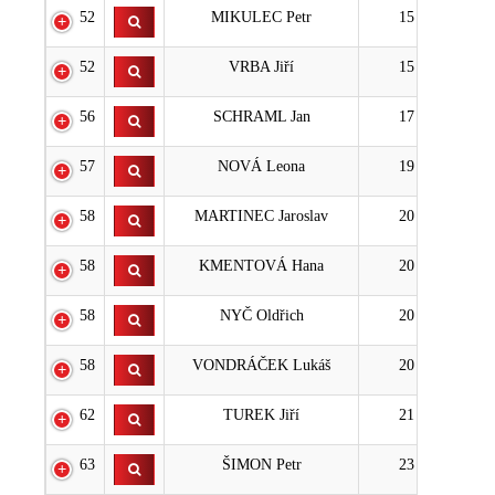
52
MIKULEC Petr
15
52
VRBA Jiří
15
56
SCHRAML Jan
17
57
NOVÁ Leona
19
58
MARTINEC Jaroslav
20
58
KMENTOVÁ Hana
20
58
NYČ Oldřich
20
58
VONDRÁČEK Lukáš
20
62
TUREK Jiří
21
63
ŠIMON Petr
23