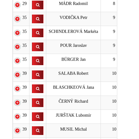
29
MÁDR Radomil
8
35
VODIČKA Petr
9
35
SCHINDLEROVÁ Markéta
9
35
POUR Jaroslav
9
35
BÜRGER Jan
9
39
SALABA Robert
10
39
BLASCHKEOVÁ Jana
10
39
ČERNÝ Richard
10
39
JURŠTAK Lubomír
10
39
MUSIL Michal
10