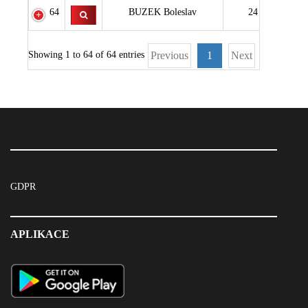
64
BUZEK Boleslav
24
Showing 1 to 64 of 64 entries
Previous
1
Next
GDPR
APLIKACE