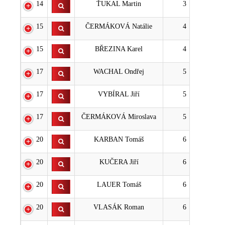
14
ŤUKAL Martin
3
15
ČERMÁKOVÁ Natálie
4
15
BŘEZINA Karel
4
17
WACHAL Ondřej
5
17
VYBÍRAL Jiří
5
17
ČERMÁKOVÁ Miroslava
5
20
KARBAN Tomáš
6
20
KUČERA Jiří
6
20
LAUER Tomáš
6
20
VLASÁK Roman
6