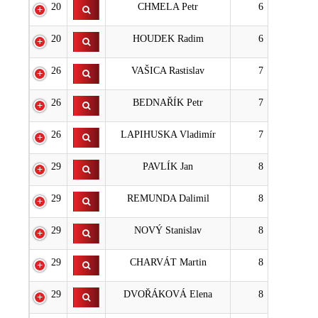
20
CHMELA Petr
6
20
HOUDEK Radim
6
26
VAŠICA Rastislav
7
26
BEDNAŘÍK Petr
7
26
LAPIHUSKA Vladimír
7
29
PAVLÍK Jan
8
29
REMUNDA Dalimil
8
29
NOVÝ Stanislav
8
29
CHARVÁT Martin
8
29
DVOŘÁKOVÁ Elena
8