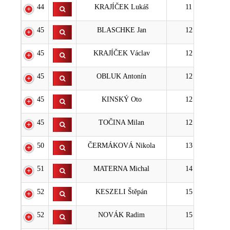
44
KRAJÍČEK Lukáš
11
45
BLASCHKE Jan
12
45
KRAJÍČEK Václav
12
45
OBLUK Antonín
12
45
KINSKÝ Oto
12
45
TOČINA Milan
12
50
ČERMÁKOVÁ Nikola
13
51
MATERNA Michal
14
52
KESZELI Štěpán
15
52
NOVÁK Radim
15