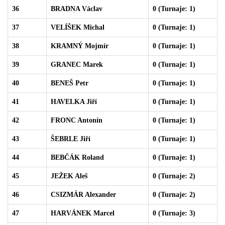
36
BRADNA Václav
0 (Turnaje: 1)
37
VELÍŠEK Michal
0 (Turnaje: 1)
38
KRAMNÝ Mojmír
0 (Turnaje: 1)
39
GRANEC Marek
0 (Turnaje: 1)
40
BENEŠ Petr
0 (Turnaje: 1)
41
HAVELKA Jiří
0 (Turnaje: 1)
42
FRONC Antonín
0 (Turnaje: 1)
43
ŠEBRLE Jiří
0 (Turnaje: 1)
44
BEBČÁK Roland
0 (Turnaje: 1)
45
JEŽEK Aleš
0 (Turnaje: 2)
46
CSIZMÁR Alexander
0 (Turnaje: 2)
47
HARVÁNEK Marcel
0 (Turnaje: 3)