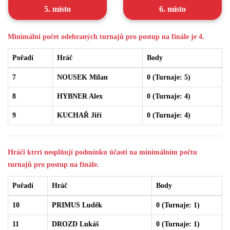
5. místo
6. místo
Minimálni počet odehraných turnajů pro postup na finále je 4.
Pořadí
Hráč
Body
7
NOUSEK Milan
0 (Turnaje: 5)
8
HYBNER Alex
0 (Turnaje: 4)
9
KUCHAŘ Jiří
0 (Turnaje: 4)
Hráči ktrrí nesplňují podmínku účasti na minimálním počtu
turnajů pro postup na finále.
Pořadí
Hráč
Body
10
PRIMUS Luděk
0 (Turnaje: 1)
11
DROZD Lukáš
0 (Turnaje: 1)