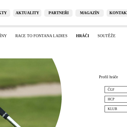
KTY
AKTUALITY
PARTNEŘI
MAGAZÍN
KONTAK
ÍNY
RACE TO FONTANA LADIES
HRÁČI
SOUTĚŽE
Profil hráče
ČGF
HCP
KLUB