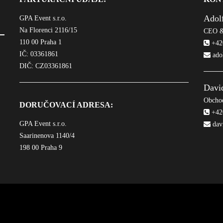
Adol
GPA Event s.r.o.
Na Florenci 2116/15
CEO &
110 00 Praha 1
+420
IČ: 03361861
ado
DIČ: CZ03361861
Davi
Obchod
DORUČOVACÍ ADRESA:
+420
GPA Event s.r.o.
dav
Saarinenova 1140/4
198 00 Praha 9