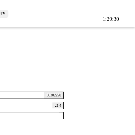
TY
1:29:30
00302290
21.4