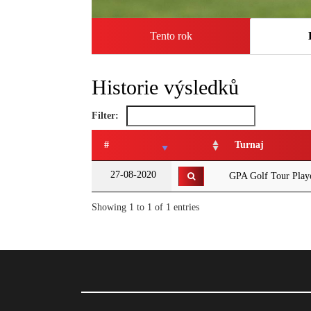
Tento rok
Historie výsledků
Filter:
#
Turnaj
27-08-2020
GPA Golf Tour Playe
Showing 1 to 1 of 1 entries