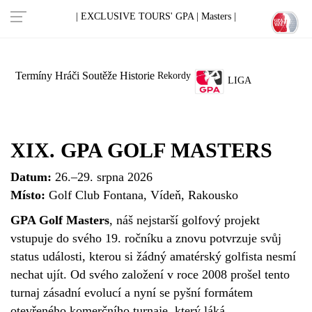
Táto stránka využíva cookies.
Rozumiem
Odmietnuť cookies
| EXCLUSIVE TOURS' GPA |
Masters |
Termíny
Hráči
Soutěže
Historie
Rekordy
LIGA
XIX. GPA GOLF MASTERS
Datum:
26.–29. srpna 2026
Mí
sto:
Golf Club Fontana, Vídeň, Rakousko
GPA Golf Masters
, náš nejstarší golfový projekt
vstupuje do svého 19. ročníku a znovu potvrzuje svůj
status události, kterou si žádný amatérský golfista nesmí
nechat ujít. Od svého založení v roce 2008 prošel tento
turnaj zásadní evolucí a nyní se pyšní formátem
otevřeného komerčního turnaje, který láká