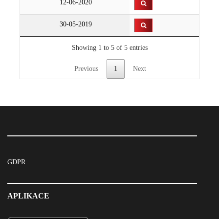
12-06-2020
30-05-2019
Showing 1 to 5 of 5 entries
Previous
1
Next
GDPR
APLIKACE