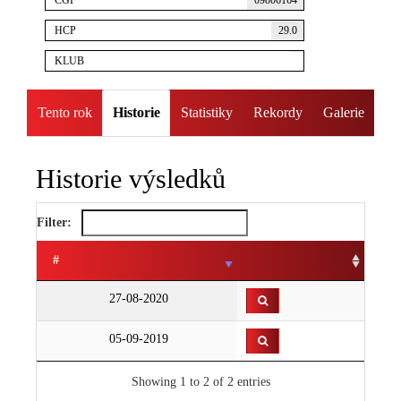
ČGF
09806164
HCP
29.0
KLUB
Tento rok
Historie
Statistiky
Rekordy
Galerie
Historie výsledků
Filter:
#
27-08-2020
05-09-2019
Showing 1 to 2 of 2 entries