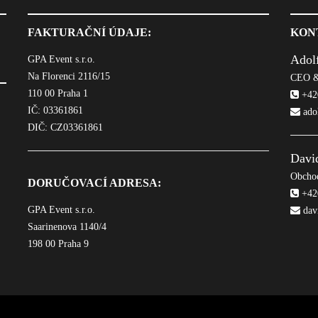
FAKTURAČNÍ ÚDAJE:
KON
Adol
GPA Event s.r.o.
Na Florenci 2116/15
CEO &
110 00 Praha 1
+420
IČ: 03361861
ado
DIČ: CZ03361861
Davi
Obchod
DORUČOVACÍ ADRESA:
+420
GPA Event s.r.o.
dav
Saarinenova 1140/4
198 00 Praha 9