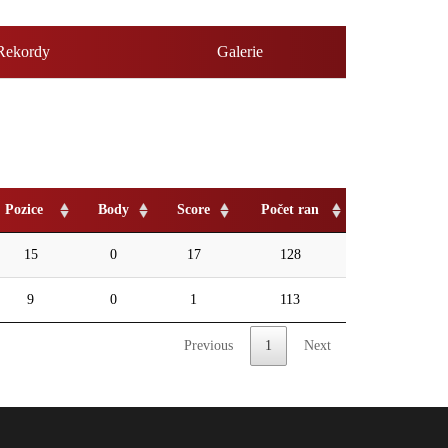
Rekordy
Galerie
Pozice
Body
Score
Počet ran
15
0
17
128
9
0
1
113
Previous
1
Next