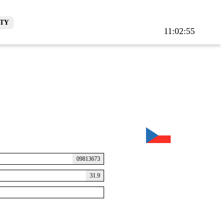
TY
11:02:55
09813673
31.9