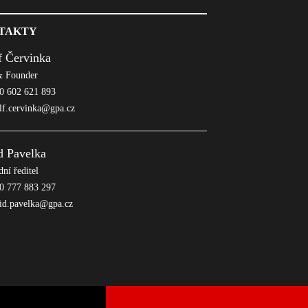
TAKTY
f Červinka
 Founder
 602 621 893
lf.cervinka@gpa.cz
d Pavelka
ní ředitel
 777 883 297
id.pavelka@gpa.cz