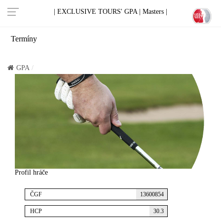
| EXCLUSIVE TOURS' GPA |
Masters |
Termíny
GPA
Profil hráče
ČGF
13600854
HCP
30.3