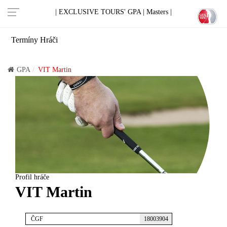
| EXCLUSIVE TOURS' GPA |
Masters |
Termíny
Hráči
GPA
VIT Martin
Profil hráče
VIT Martin
ČGF
18003904