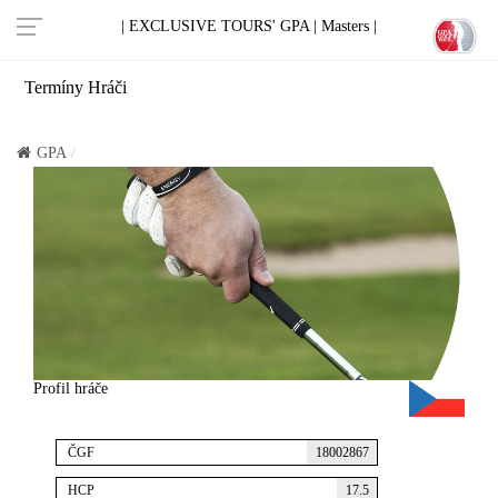
| EXCLUSIVE TOURS' GPA |
Masters |
Termíny
Hráči
GPA
Profil hráče
ČGF
18002867
HCP
17.5