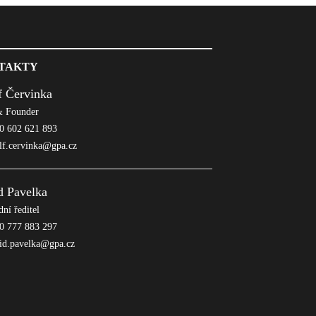
TAKTY
f Červinka
 Founder
 602 621 893
lf.cervinka@gpa.cz
d Pavelka
ní ředitel
 777 883 297
id.pavelka@gpa.cz