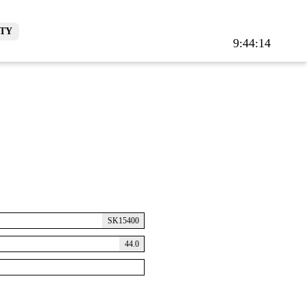
TY
9:44:15
SK15400
44.0