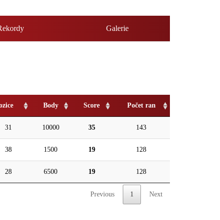
Rekordy
Galerie
ozice
Body
Score
Počet ran
31
10000
35
143
38
1500
19
128
28
6500
19
128
Previous
1
Next