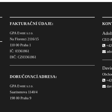
FAKTURAČNÍ ÚDAJE:
KON
Adol
GPA Event s.r.o.
Na Florenci 2116/15
CEO &
110 00 Praha 1
+420
IČ: 03361861
ado
DIČ: CZ03361861
Davi
Obchod
DORUČOVACÍ ADRESA:
+420
GPA Event s.r.o.
dav
Saarinenova 1140/4
198 00 Praha 9