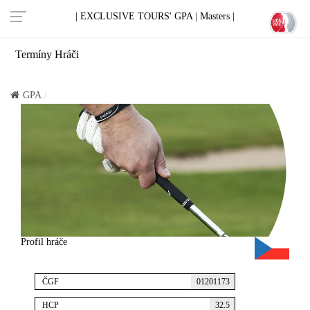
| EXCLUSIVE TOURS' GPA |
Masters |
Termíny
Hráči
GPA
Profil hráče
ČGF
01201173
HCP
32.5