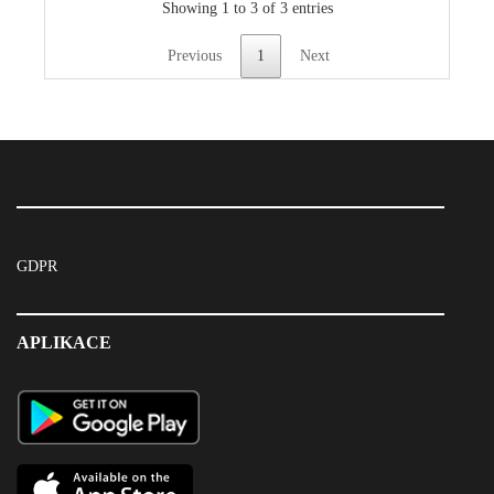
Showing 1 to 3 of 3 entries
Previous
1
Next
GDPR
APLIKACE