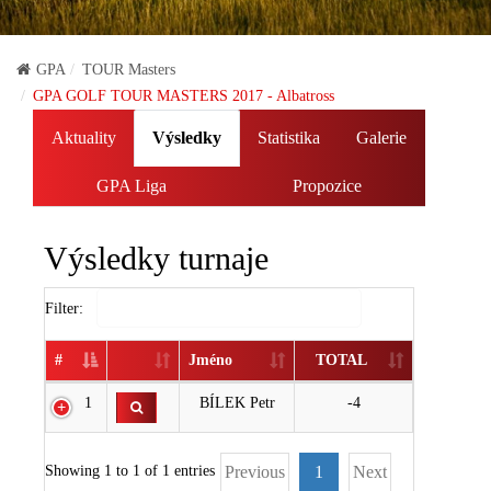
GPA
TOUR Masters
GPA GOLF TOUR MASTERS 2017 - Albatross
Aktuality
Výsledky
Statistika
Galerie
GPA Liga
Propozice
Výsledky turnaje
Filter:
#
Jméno
TOTAL
1
BÍLEK Petr
-4
Showing 1 to 1 of 1 entries
Previous
1
Next