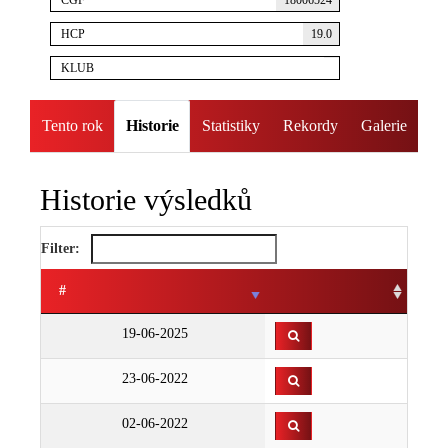
ČGF
18006524
HCP
19.0
KLUB
Tento rok
Historie
Statistiky
Rekordy
Galerie
Historie výsledků
Filter:
#
19-06-2025
23-06-2022
02-06-2022