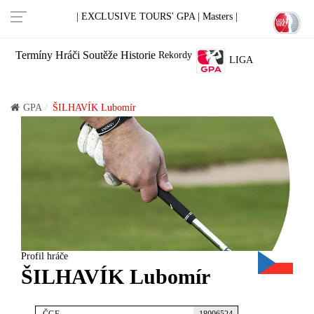
| EXCLUSIVE TOURS' GPA |
Masters |
Termíny
Hráči
Soutěže
Historie
Rekordy
LIGA
GPA
ŠILHAVÍK Lubomír
Profil hráče
ŠILHAVÍK Lubomír