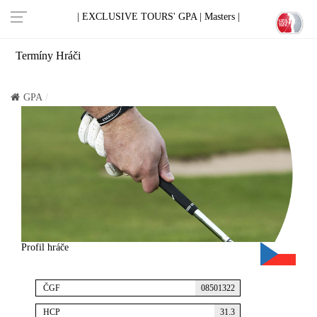
| EXCLUSIVE TOURS' GPA |
Masters |
Termíny
Hráči
GPA
Profil hráče
ČGF
08501322
HCP
31.3