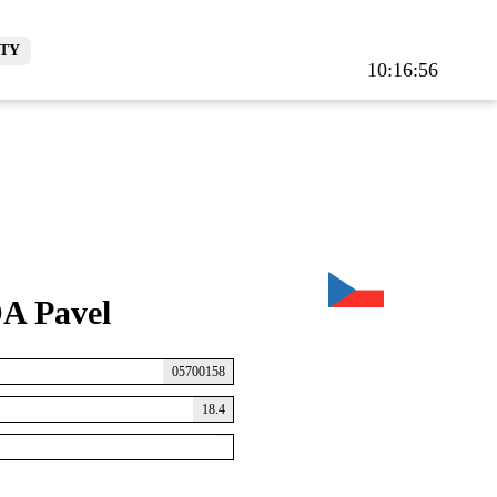
TY
10:16:56
A Pavel
05700158
18.4