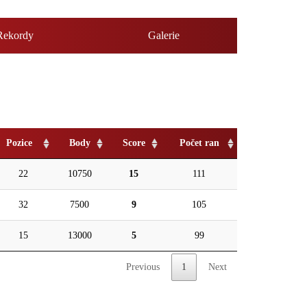
Rekordy
Galerie
Pozice
Body
Score
Počet ran
22
10750
15
111
32
7500
9
105
15
13000
5
99
Previous
1
Next