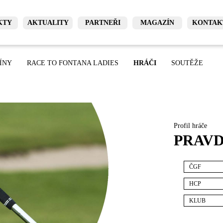
KTY
AKTUALITY
PARTNEŘI
MAGAZÍN
KONTAK
ÍNY
RACE TO FONTANA LADIES
HRÁČI
SOUTĚŽE
Profil hráče
PRAVD
ČGF
HCP
KLUB