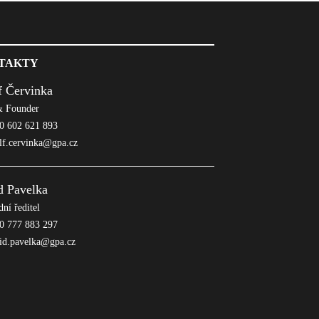
TAKTY
f Červinka
 Founder
 602 621 893
lf.cervinka@gpa.cz
d Pavelka
ní ředitel
 777 883 297
id.pavelka@gpa.cz