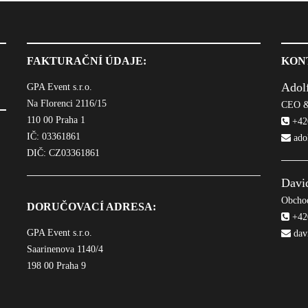
FAKTURAČNÍ ÚDAJE:
KON
Adol
GPA Event s.r.o.
Na Florenci 2116/15
CEO &
110 00 Praha 1
+420
IČ: 03361861
ado
DIČ: CZ03361861
Davi
Obchod
DORUČOVACÍ ADRESA:
+420
GPA Event s.r.o.
dav
Saarinenova 1140/4
198 00 Praha 9