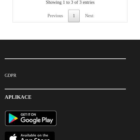
Showing 1 to 3 of 3 entries
Previous
1
Next
GDPR
APLIKACE