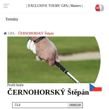
| EXCLUSIVE TOURS' GPA |
Masters |
Termíny
GPA
ČERNOHORSKÝ Štěpán
Profil hráče
ČERNOHORSKÝ Štěpán
ČGF
18000249