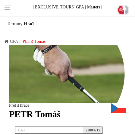
| EXCLUSIVE TOURS' GPA |
Masters |
Termíny
Hráči
GPA
PETR Tomáš
Profil hráče
PETR Tomáš
ČGF
22000215