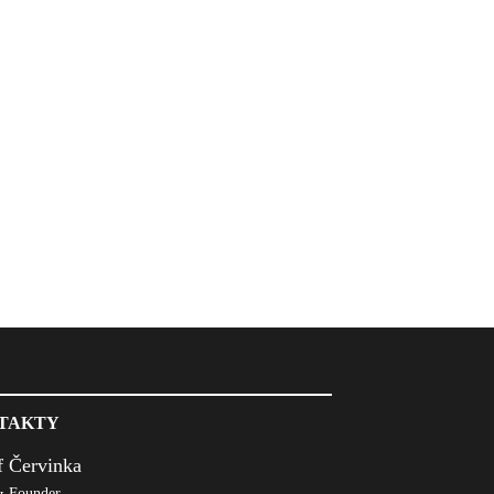
TAKTY
f Červinka
 Founder