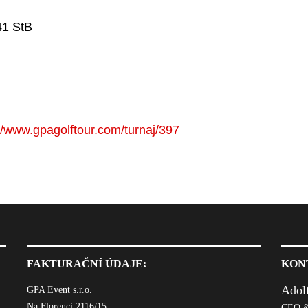
41 StB
//www.gpagolftour.com/turnaj/397
FAKTURAČNÍ ÚDAJE:
KON
Adol
GPA Event s.r.o.
Na Florenci 2116/15
CEO &