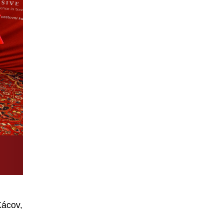
Kácov,