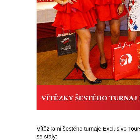
VÍTĚZKY ŠESTÉHO TURNAJ 
Vítězkami šestého turnaje Exclusive Tour
se staly: