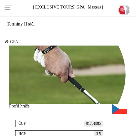
| EXCLUSIVE TOURS' GPA |
Masters |
Termíny
Hráči
GPA
Profil hráče
ČGF
01701985
HCP
3.5