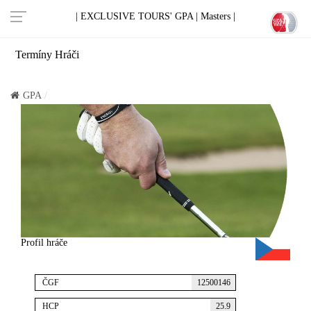
| EXCLUSIVE TOURS' GPA |
Masters |
Termíny
Hráči
GPA
Profil hráče
ČGF
12500146
HCP
25.9