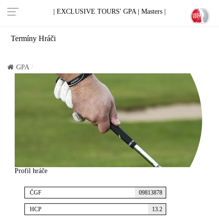
| EXCLUSIVE TOURS' GPA |
Masters |
Termíny
Hráči
GPA
Profil hráče
ČGF
09813878
HCP
13.2