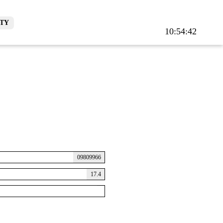
TY
10:54:43
09809966
17.4