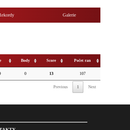
Rekordy
Galerie
e
Body
Score
Počet ran
9
0
13
107
Previous
1
Next
TAKTY