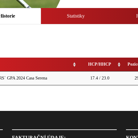
Historie
Statistiky
HCP/HHCP
Pozic
` GPA 2024 Casa Serena
17.4 / 23.0
2
FAKTURAČNÍ ÚDAJE:
KON