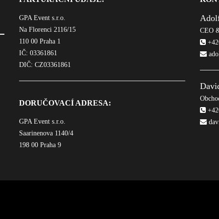
Adol
GPA Event s.r.o.
Na Florenci 2116/15
CEO &
110 00 Praha 1
+420
IČ: 03361861
ado
DIČ: CZ03361861
Davi
Obchod
DORUČOVACÍ ADRESA:
+420
GPA Event s.r.o.
dav
Saarinenova 1140/4
198 00 Praha 9