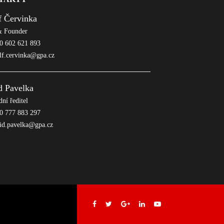
f Červinka
 Founder
 602 621 893
lf.cervinka@gpa.cz
d Pavelka
ní ředitel
 777 883 297
id.pavelka@gpa.cz