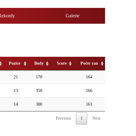
Rekordy
Galerie
Pozice
Body
Score
Počet ran
21
170
164
13
350
166
14
300
161
Previous
1
Next