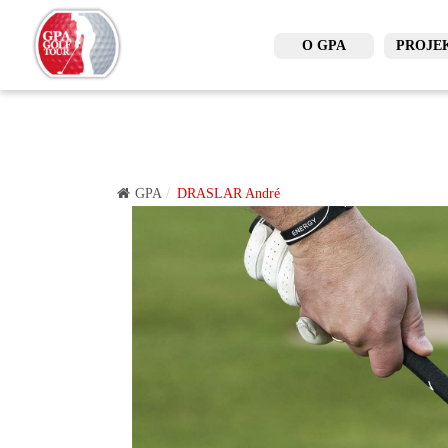
O GPA
PROJE
GPA
DRASLAR André