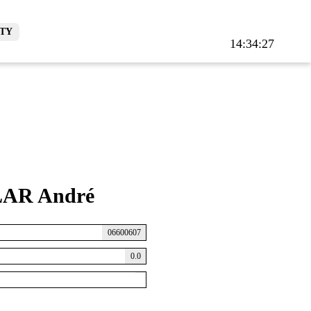
TY
14:34:27
AR André
06600607
0.0