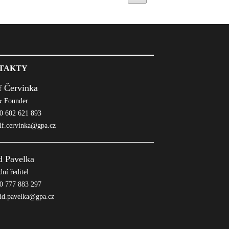
TAKTY
f Červinka
 Founder
 602 621 893
lf.cervinka@gpa.cz
d Pavelka
ní ředitel
 777 883 297
id.pavelka@gpa.cz