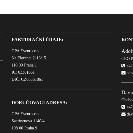
FAKTURAČNÍ ÚDAJE:
KON
Adol
GPA Event s.r.o.
Na Florenci 2116/15
CEO &
110 00 Praha 1
+420
IČ: 03361861
ado
DIČ: CZ03361861
Davi
Obchod
DORUČOVACÍ ADRESA:
+420
GPA Event s.r.o.
dav
Saarinenova 1140/4
198 00 Praha 9