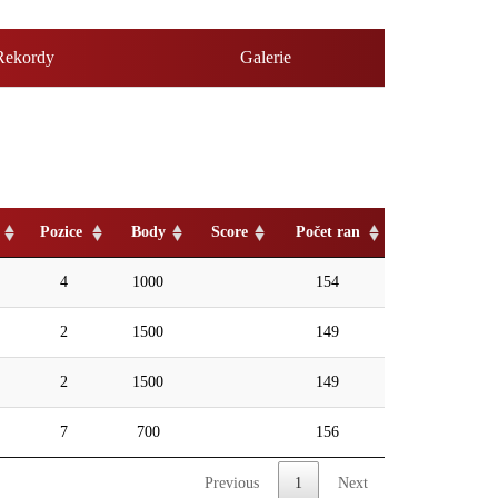
Rekordy
Galerie
Pozice
Body
Score
Počet ran
4
1000
154
2
1500
149
2
1500
149
7
700
156
Previous
1
Next