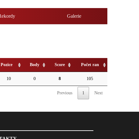
Rekordy
Galerie
Pozice
Body
Score
Počet ran
10
0
8
105
Previous
1
Next
TAKTY