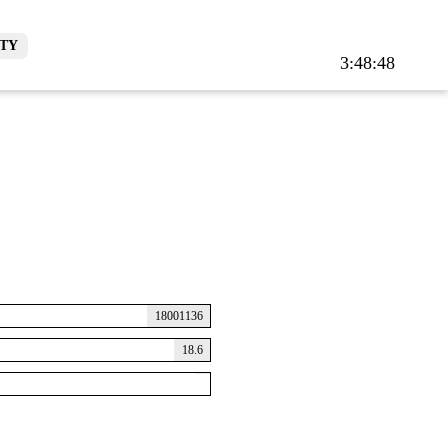
TY
3:48:48
18001136
18.6