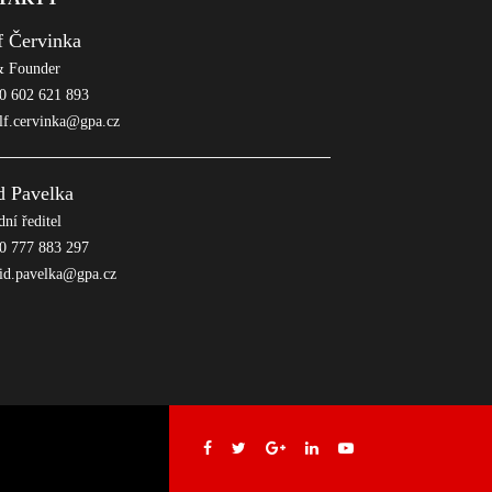
f Červinka
 Founder
 602 621 893
lf.cervinka@gpa.cz
d Pavelka
ní ředitel
 777 883 297
id.pavelka@gpa.cz