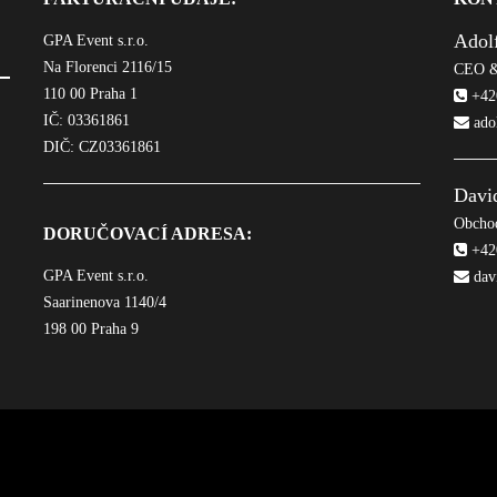
Adol
GPA Event s.r.o.
Na Florenci 2116/15
CEO &
110 00 Praha 1
+420
IČ: 03361861
ado
DIČ: CZ03361861
Davi
Obchod
DORUČOVACÍ ADRESA:
+420
GPA Event s.r.o.
dav
Saarinenova 1140/4
198 00 Praha 9