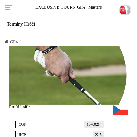
| EXCLUSIVE TOURS' GPA |
Masters |
Termíny
Hráči
GPA
Profil hráče
ČGF
13700214
HCP
22.5