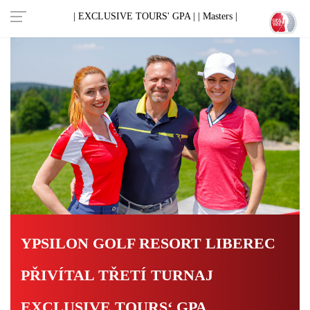
| EXCLUSIVE TOURS' GPA |
| Masters |
YPSILON GOLF RESORT LIBEREC
PŘIVÍTAL TŘETÍ TURNAJ
EXCLUSIVE TOURS‘ GPA