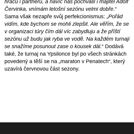
hráčů i partnerů, a navíc nás pochválil i majitel Adolf
Červinka, vnímám letošní sezónu velmi dobře
.“
Sama však nezapře svůj perfekcionismus: „
Pořád
vidím, kde bychom se mohli zlepšit. Ale věřím, že se
v organizaci túry čím dál víc zabydluju a že příští
sezónu už budu jak ryba ve vodě. Na každém turnaji
se snažíme posunout zase o kousek dál.
“ Dodává
také, že turnaj na Ypsilonce byl po všech stránkách
povedený a těší se na „maraton v Penatech“, který
uzavírá červnovou část sezony.