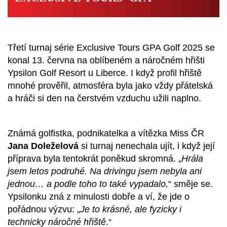
Třetí turnaj série Exclusive Tours GPA Golf 2025 se
konal 13. června na oblíbeném a náročném hřišti
Ypsilon Golf Resort u Liberce. I když profil hřiště
mnohé prověřil, atmosféra byla jako vždy přátelská
a hráči si den na čerstvém vzduchu užili naplno.
Známá golfistka, podnikatelka a vítězka Miss ČR
Jana Doleželová
si turnaj nenechala ujít, i když její
příprava byla tentokrát poněkud skromná. „
Hrála
jsem letos podruhé. Na drivingu jsem nebyla ani
jednou… a podle toho to také vypadalo,
“ směje se.
Ypsilonku zná z minulosti dobře a ví, že jde o
pořádnou výzvu: „
Je to krásné, ale fyzicky i
technicky náročné hřiště
.“