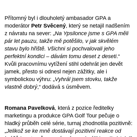
Přítomný byl i dlouholetý ambasador GPA a
moderátor
Petr Svěcený
, který se netajil nadšením
z návratu na sever: „
Na Ypsilonce jsme s GPA měli
pár let pauzu, takže mě potěšilo, v jak skvělém
stavu bylo hřiště. Všichni si pochvalovali jeho
perfektní kondici – dávám tomu deset z deseti
.“
Kvůli pracovnímu vytížení stihl odehrát jen devět
jamek, přesto si odnesl nejen zážitky, ale i
symbolickou výhru: „
Vyhrál jsem stovku, takže
vlastně dobrý
,“ dodává s úsměvem.
Romana Pavelková
, která z pozice ředitelky
marketingu a produkce GPA Golf Tour pečuje o
hladký průběh celé série, turnaj zhodnotila pozitivně:
„
Jelikož se ke mně dostávají pozitivní reakce od