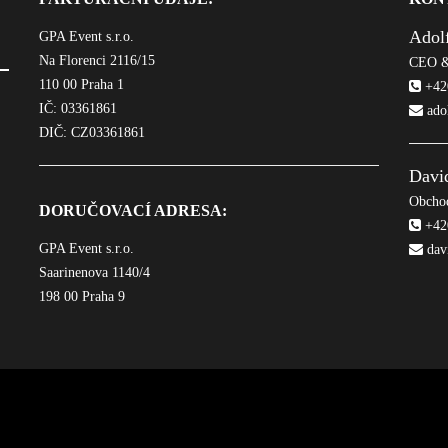
Adol
GPA Event s.r.o.
Na Florenci 2116/15
CEO &
110 00 Praha 1
+420
IČ: 03361861
ado
DIČ: CZ03361861
Davi
Obchod
DORUČOVACÍ ADRESA:
+420
GPA Event s.r.o.
dav
Saarinenova 1140/4
198 00 Praha 9