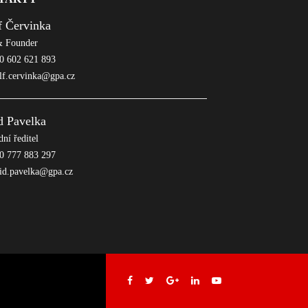
f Červinka
 Founder
 602 621 893
lf.cervinka@gpa.cz
d Pavelka
ní ředitel
 777 883 297
id.pavelka@gpa.cz