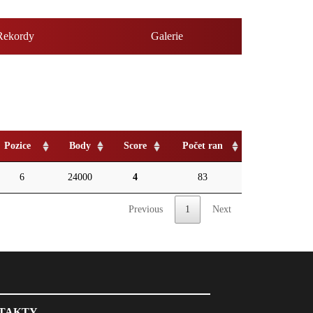
Rekordy
Galerie
Pozice
Body
Score
Počet ran
6
24000
4
83
Previous
1
Next
TAKTY