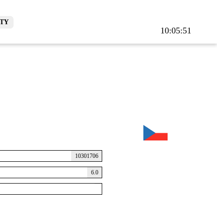
TY
10:05:51
10301706
6.0