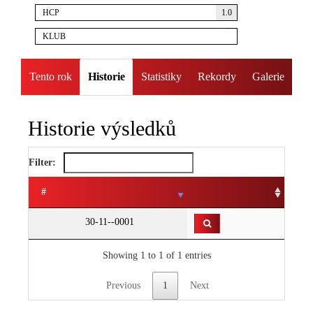
HCP
1.0
KLUB
Tento rok
Historie
Statistiky
Rekordy
Galerie
Historie výsledků
Filter:
#
30-11--0001
Showing 1 to 1 of 1 entries
Previous
1
Next