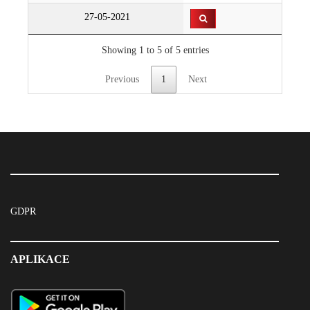
27-05-2021
Showing 1 to 5 of 5 entries
Previous
1
Next
GDPR
APLIKACE