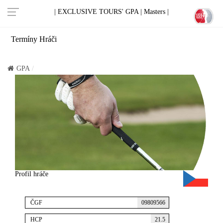
| EXCLUSIVE TOURS' GPA |
Masters |
Termíny
Hráči
GPA
Profil hráče
ČGF
09809566
HCP
21.5